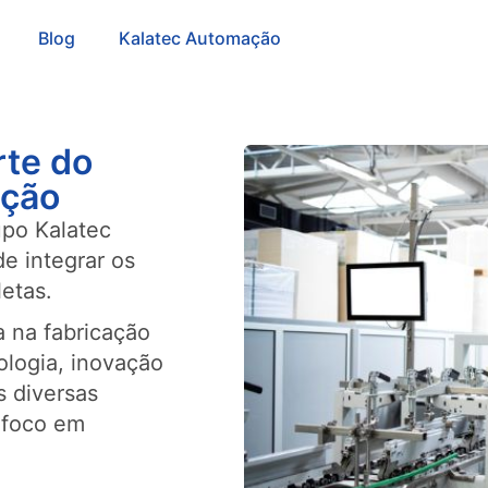
Blog
Kalatec Automação
rte do
ação
upo Kalatec
e integrar os
etas.
 na fabricação
ologia, inovação
s diversas
 foco em