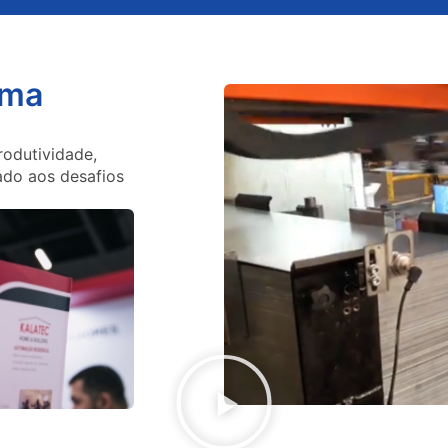
rma
rodutividade,
hado aos desafios