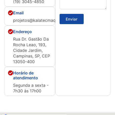
(19) 3045-4850
Email
Enviar
projetos@kalatecmaquinas.com.br
Endereço
Rua Dr. Gastão Da
Rocha Leao, 193,
Cidade Jardim,
Campinas, SP, CEP
13050-400
Horário de
atendimento
Segunda a sexta -
7h30 às 17h00